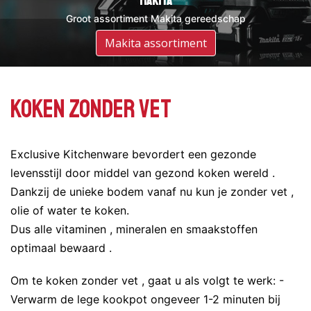
DeWalt
Makita
Groot assortiment DeWalt gereedschap
Groot assortiment Makita gereedschap
Assortiment DeWalt
Makita assortiment
Koken zonder vet
Exclusive Kitchenware bevordert een gezonde
levensstijl door middel van gezond koken wereld .
Dankzij de unieke bodem vanaf nu kun je zonder vet ,
olie of water te koken.
Dus alle vitaminen , mineralen en smaakstoffen
optimaal bewaard .
Om te koken zonder vet , gaat u als volgt te werk: -
Verwarm de lege kookpot ongeveer 1-2 minuten bij