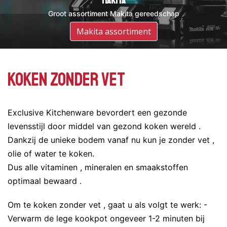
DeWalt
Makita
Groot assortiment DeWalt gereedschap
Groot assortiment Makita gereedschap
Assortiment DeWalt
Makita assortiment
Koken zonder vet
Exclusive Kitchenware bevordert een gezonde
levensstijl door middel van gezond koken wereld .
Dankzij de unieke bodem vanaf nu kun je zonder vet ,
olie of water te koken.
Dus alle vitaminen , mineralen en smaakstoffen
optimaal bewaard .
Om te koken zonder vet , gaat u als volgt te werk: -
Verwarm de lege kookpot ongeveer 1-2 minuten bij