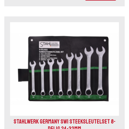
STAHLWERK GERMANY SW1 STEEKSLEUTELSET 8-
DELIG 24-32MM