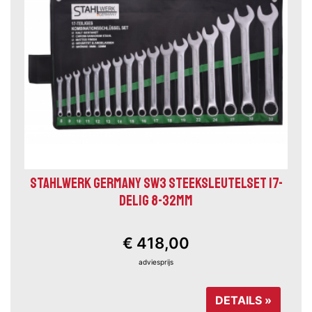
STAHLWERK GERMANY SW3 STEEKSLEUTELSET 17-
DELIG 8-32MM
€ 418,00
adviesprijs
DETAILS »