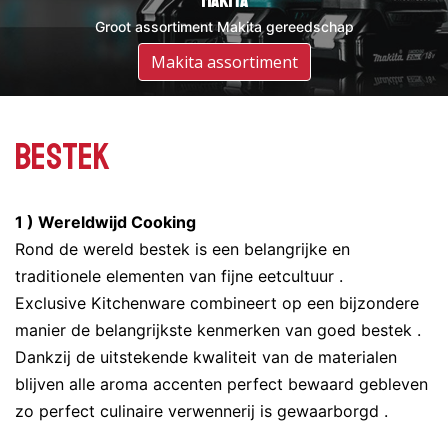
DeWalt
Makita
Groot assortiment DeWalt gereedschap
Groot assortiment Makita gereedschap
Assortiment DeWalt
Makita assortiment
Bestek
1 ) Wereldwijd Cooking
Rond de wereld bestek is een belangrijke en
traditionele elementen van fijne eetcultuur .
Exclusive Kitchenware combineert op een bijzondere
manier de belangrijkste kenmerken van goed bestek .
Dankzij de uitstekende kwaliteit van de materialen
blijven alle aroma accenten perfect bewaard gebleven
zo perfect culinaire verwennerij is gewaarborgd .