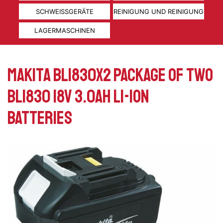
SCHWEISSGERÄTE
REINIGUNG UND REINIGUNG
LAGERMASCHINEN
Makita BL1830X2 package of two
BL1830 18v 3.0ah Li-Ion
batteries