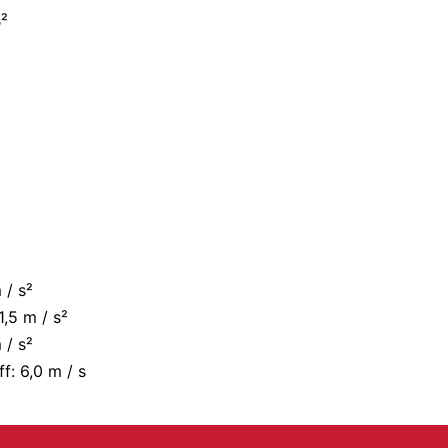
s²
 / s²
1,5 m / s²
 / s²
f: 6,0 m / s