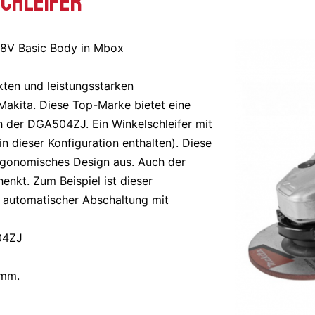
schleifer
8V Basic Body in Mbox
ten und leistungsstarken
 Makita.
Diese Top-Marke bietet eine
ich der DGA504ZJ.
Ein Winkelschleifer mit
 in dieser Konfiguration enthalten).
Diese
ergonomisches Design aus.
Auch der
henkt.
Zum Beispiel ist dieser
d automatischer Abschaltung mit
04ZJ
6mm.