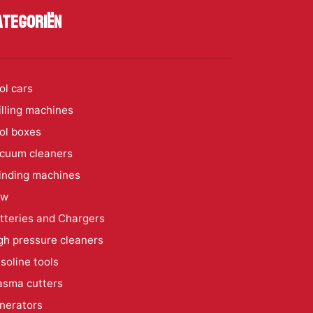
ategoriën
ol cars
illing machines
ol boxes
cuum cleaners
inding machines
aw
tteries and Chargers
gh pressure cleaners
soline tools
asma cutters
nerators