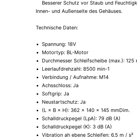
Besserer Schutz vor Staub und Feuchtigk
Innen- und Außenseite des Gehäuses.
Technische Daten:
Spannung: 18V
Motortyp: BL-Motor
Durchmesser Schleifscheibe (max.): 125
Leerlaufdrehzahl: 8500 min-1
Verbindung / Aufnahme: M14
Achsschloss: Ja
Softgrip: Ja
Neustartschutz: Ja
(L × B × H): 362 × 140 × 145 mm
Dim.
Schalldruckpegel (LpA): 79 dB (A)
Schalldruckpegel (K): 3 dB (A)
Vibration ah ebene Schleifen: 6,5 m / s²