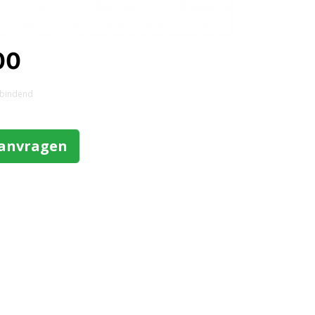
00
et bindend
aanvragen