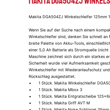
Makita DGA504ZJ Winkel
Makita DGA504ZJ Winkelschleifer 125mm 1
Wenn Sie auf der Suche nach einem kompak
Winkelschleifer sind, denken Sie schnell an
breite Palette von Akku-Tools, einschließl
einer 5,0 Ah Batterie als Stromquelle (nicht
Maschine zeichnet sich durch ein starkes 
Sicherheit wurde viel Aufmerksamkeit gesc
Winkelschleifer mit Wiederanlaufschutz un
Rückschlag ausgestattet.
1 Stück.
Makita Winkelschleifer DGA5
1 Stück.
Makita Mbox 3
1 Stück.
Makita Entgratscheibe 125x
1 Stück.
Makita Griff AVT M
1 Stück.
Makita Noke Schlüssel 35mm