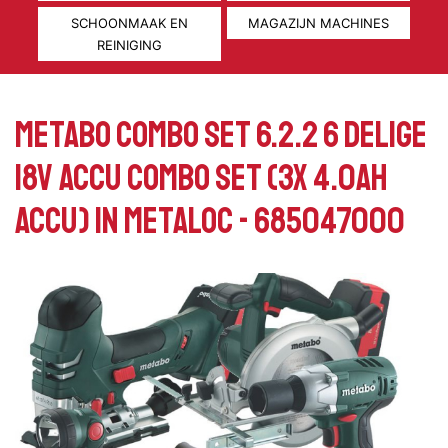
SCHOONMAAK EN
MAGAZIJN MACHINES
REINIGING
Metabo Combo set 6.2.2 6 delige
18V accu combo set (3x 4.0Ah
accu) in Metaloc - 685047000