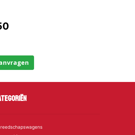
50
aanvragen
ategoriën
reedschapswagens