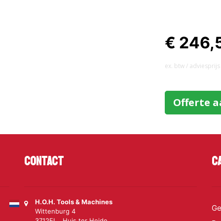
€ 246,
ex. btw / adviesprijs
Offerte 
Contact
C
H.O.H. Tools & Machines
Ge
Wittenburg 4
3712EL Huis ter Heide