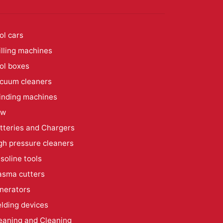
ol cars
illing machines
ol boxes
cuum cleaners
inding machines
aw
tteries and Chargers
gh pressure cleaners
soline tools
asma cutters
nerators
lding devices
eaning and Cleaning