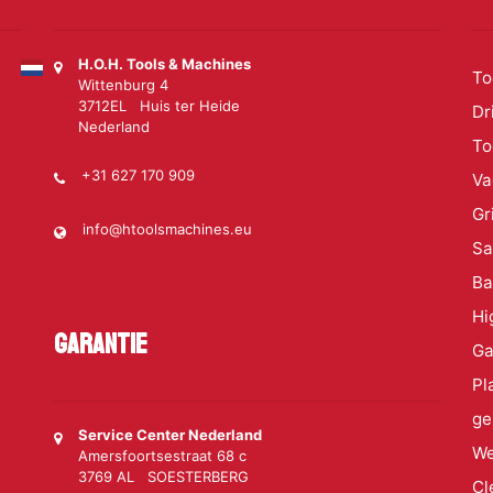
H.O.H. Tools & Machines
To
Wittenburg 4
3712EL Huis ter Heide
Dr
Nederland
To
+31 627 170 909
Va
Gr
info@htoolsmachines.eu
S
Ba
Hi
Garantie
Ga
Pl
ge
Service Center Nederland
We
Amersfoortsestraat 68 c
3769 AL SOESTERBERG
Cl