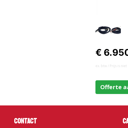
€ 6.95
ex. btw / Prijs is ni
Offerte 
Contact
C