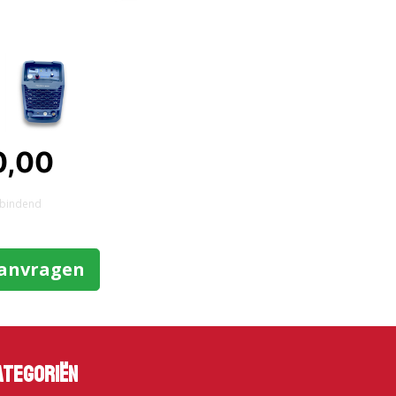
0,00
et bindend
aanvragen
ategoriën