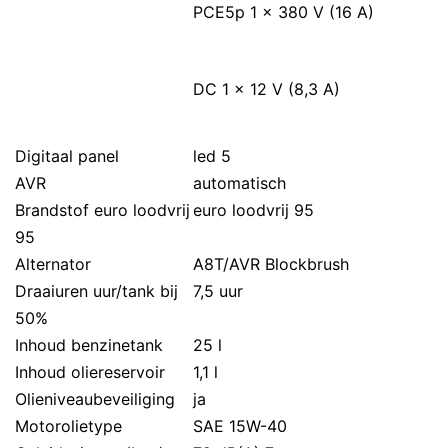
PCE5p 1 x 380 V (16 A)
DC 1 x 12 V (8,3 A)
Digitaal panel
led 5
AVR
automatisch
Brandstof euro loodvrij
euro loodvrij 95
95
Alternator
A8T/AVR Blockbrush
Draaiuren uur/tank bij
7,5 uur
50%
Inhoud benzinetank
25 l
Inhoud oliereservoir
1,1 l
Olieniveaubeveiliging
ja
Motorolietype
SAE 15W-40