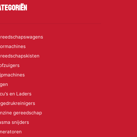
ategoriën
reedschapswagens
ormachines
reedschapskisten
ofzuigers
ijpmachines
gen
cu's en Laders
gedrukreinigers
nzine gereedschap
asma snijders
neratoren