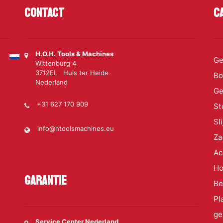
Contact
C
H.O.H. Tools & Machines
Ge
Wittenburg 4
3712EL Huis ter Heide
Bo
Nederland
Ge
+31 627 170 909
St
Sl
info@htoolsmachines.eu
Za
Ac
Ho
Garantie
Be
Pl
ge
Service Center Nederland