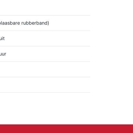
pblaasbare rubberband)
uit
uur