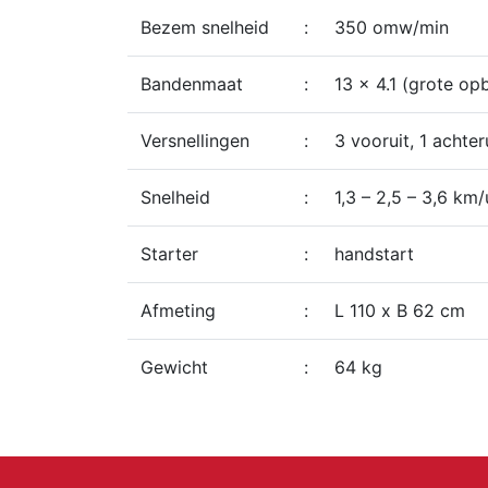
Bezem snelheid
:
350 omw/min
Bandenmaat
:
13 x 4.1 (grote o
Versnellingen
:
3 vooruit, 1 achter
Snelheid
:
1,3 – 2,5 – 3,6 km/
Starter
:
handstart
Afmeting
:
L 110 x B 62 cm
Gewicht
:
64 kg