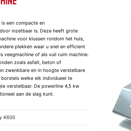
hine
is een compacte en
 door inzetbaar is. Deze heeft grote
 machine voor klussen rondom het huis,
andere plekken waar u snel en efficient
ls veegmachine of als vuil ruim machine.
onden zoals asfalt, beton of
en zwenkbare en in hoogte verstelbare
 borstels welke elk individueel te
te verstelbaar. De powerline 4,5 kw
ioneel aan de slag kunt.
y K600