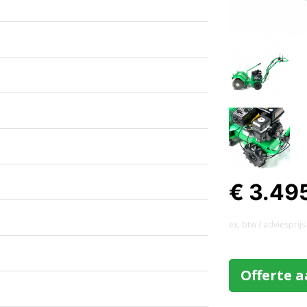
€ 3.49
ex. btw / adviesprijs
Offerte 