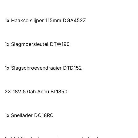
1x Haakse slijper 115mm DGA452Z
1x Slagmoersleutel DTW190
1x Slagschroevendraaier DTD152
2x 18V 5.0ah Accu BL1850
1x Snellader DC18RC