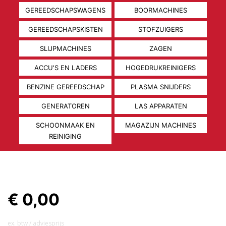
GEREEDSCHAPSWAGENS
BOORMACHINES
GEREEDSCHAPSKISTEN
STOFZUIGERS
SLIJPMACHINES
ZAGEN
ACCU'S EN LADERS
HOGEDRUKREINIGERS
BENZINE GEREEDSCHAP
PLASMA SNIJDERS
GENERATOREN
LAS APPARATEN
SCHOONMAAK EN
MAGAZIJN MACHINES
REINIGING
€ 0,00
ex. btw / adviesprijs